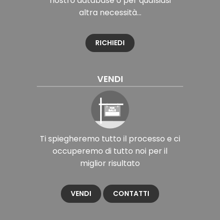
nostro database o per qualsiasi
altra necessità...
RICHIEDI
VENDI
Ti spiegheremo tutto il processo e ci
occuperemo di tutto noi per il
miglior risultato
VENDI
CONTATTI