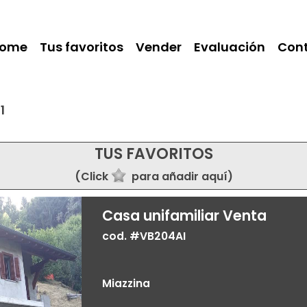
ome
Tus favoritos
Vender
Evaluación
Con
1
TUS FAVORITOS
(Click
para añadir aquí)
Casa unifamiliar Venta
cod. #VB204AI
Miazzina