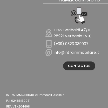
PRIMER CONTACTO
C.so Garibaldi 47/B
28921 Verbania (VB)
(+39) 0323.039037
info@intraimmobiliare.it
CONTACTOS
INTRA IMMOBILIARE di Immovilli Alessio
P.I. 02488180031
REA VB-204498