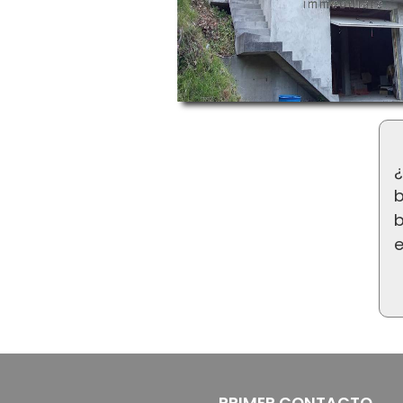
¿
b
b