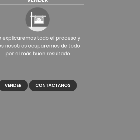
VENDER
e explicaremos todo el proceso y
os nosotros ocuparemos de todo
por el más buen resultado
VENDER
CONTACTANOS